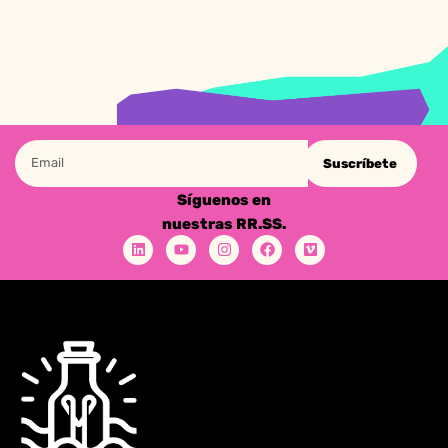
Suscríbete
Síguenos en
nuestras RR.SS.