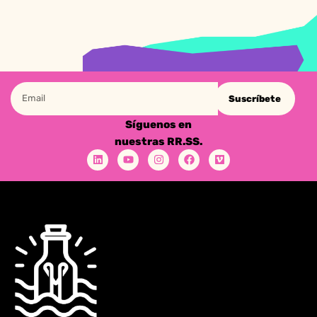
Suscríbete
Síguenos en
nuestras RR.SS.