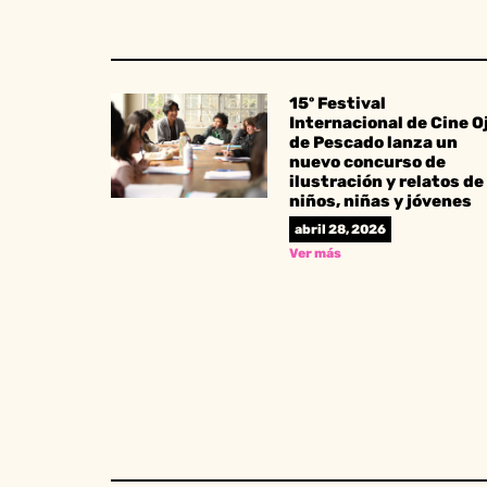
15º Festival
Internacional de Cine O
de Pescado lanza un
nuevo concurso de
ilustración y relatos de
niños, niñas y jóvenes
abril 28, 2026
Ver más