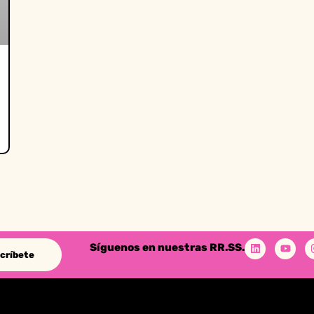
Síguenos en nuestras RR.SS.
críbete