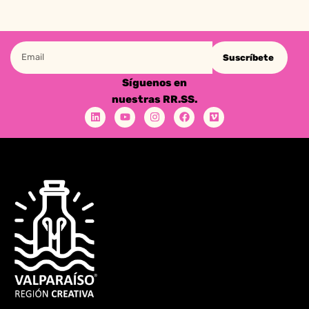
Suscríbete
Síguenos en
nuestras RR.SS.