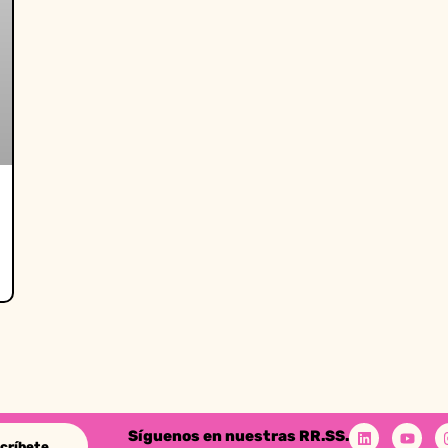
Síguenos en nuestras RR.SS.
críbete