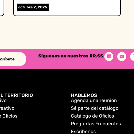
octubre 2, 2025
Síguenos en nuestras RR.SS.
críbete
L TERRITORIO
HABLEMOS
ivo
Agenda una reunión
reativo
Sé parte del catálogo
 Oficios
Catálogo de Oficios
Preguntas Frecuentes
Escríbenos