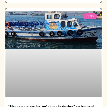
BLOG
“Sírvase a abordar, música a la deriva” se toma el