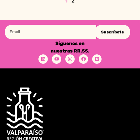
1
2
Suscríbete
Síguenos en
nuestras RR.SS.