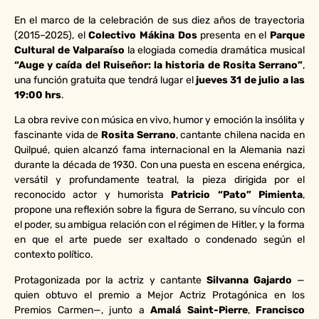
En el marco de la celebración de sus diez años de trayectoria
(2015–2025), el
Colectivo Mákina Dos
presenta en el
Parque
Cultural de Valparaíso
la elogiada comedia dramática musical
“Auge y caída del Ruiseñor: la historia de Rosita Serrano”
,
una función gratuita que tendrá lugar el
jueves 31 de julio a las
19:00 hrs
.
La obra revive con música en vivo, humor y emoción la insólita y
fascinante vida de
Rosita Serrano
, cantante chilena nacida en
Quilpué, quien alcanzó fama internacional en la Alemania nazi
durante la década de 1930. Con una puesta en escena enérgica,
versátil y profundamente teatral, la pieza dirigida por el
reconocido actor y humorista
Patricio “Pato” Pimienta
,
propone una reflexión sobre la figura de Serrano, su vínculo con
el poder, su ambigua relación con el régimen de Hitler, y la forma
en que el arte puede ser exaltado o condenado según el
contexto político.
Protagonizada por la actriz y cantante
Silvanna Gajardo
—
quien obtuvo el premio a Mejor Actriz Protagónica en los
Premios Carmen—, junto a
Amalá Saint-Pierre
,
Francisco