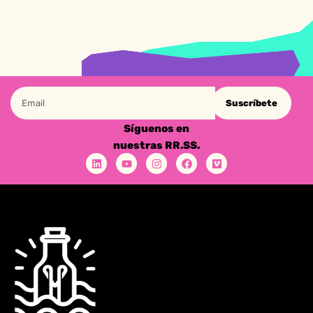
Suscríbete
Síguenos en
nuestras RR.SS.