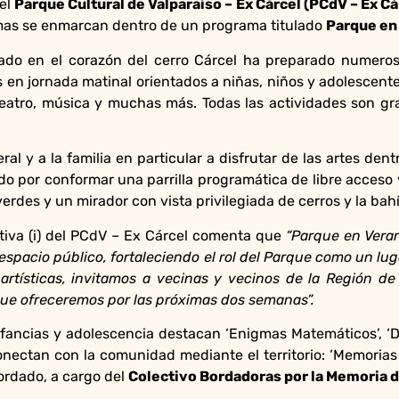
 el
Parque Cultural de Valparaíso – Ex Cárcel (PCdV – Ex Cá
ramas se enmarcan dentro de un programa titulado
Parque en
cado en el corazón del cerro Cárcel ha preparado numeros
s en jornada matinal orientados a niñas, niños y adolescent
teatro, música y muchas más. Todas las actividades son gra
ral y a la familia en particular a disfrutar de las artes den
o por conformar una parrilla programática de libre acceso y
verdes y un mirador con vista privilegiada de cerros y la bah
utiva (i) del PCdV – Ex Cárcel comenta que
“Parque en Vera
pacio público, fortaleciendo el rol del Parque como un lugar 
artísticas, invitamos a vecinas y vecinos de la Región de
ue ofreceremos por las próximas dos semanas”.
fancias y adolescencia destacan ‘Enigmas Matemáticos’, ‘Det
onectan con la comunidad mediante el territorio: ‘Memorias b
bordado, a cargo del
Colectivo Bordadoras por la Memoria d