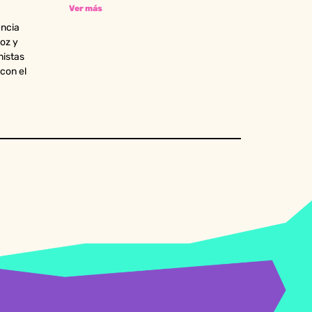
Ver más
encia
oz y
nistas
 con el