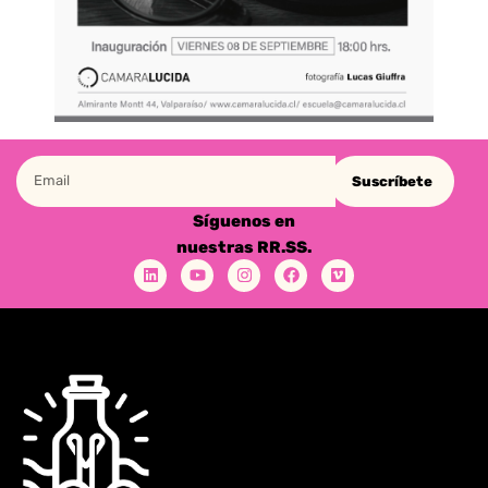
Suscríbete
Síguenos en
nuestras RR.SS.