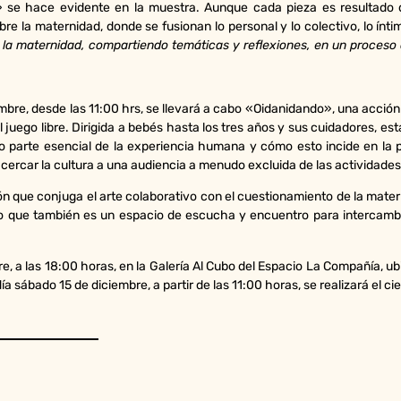
» se hace evidente en la muestra. Aunque cada pieza es resultado de
 la maternidad, donde se fusionan lo personal y lo colectivo, lo íntimo
 la maternidad, compartiendo temáticas y reflexiones, en un proceso
bre, desde las 11:00 hrs, se llevará a cabo «Oidanidando», una acción
 juego libre. Dirigida a bebés hasta los tres años y sus cuidadores, est
o parte esencial de la experiencia humana y cómo esto incide en la pr
cercar la cultura a una audiencia a menudo excluida de las actividades 
n que conjuga el arte colaborativo con el cuestionamiento de la matern
sino que también es un espacio de escucha y encuentro para intercamb
e, a las 18:00 horas, en la Galería Al Cubo del Espacio La Compañía, ubi
a sábado 15 de diciembre, a partir de las 11:00 horas, se realizará el cie