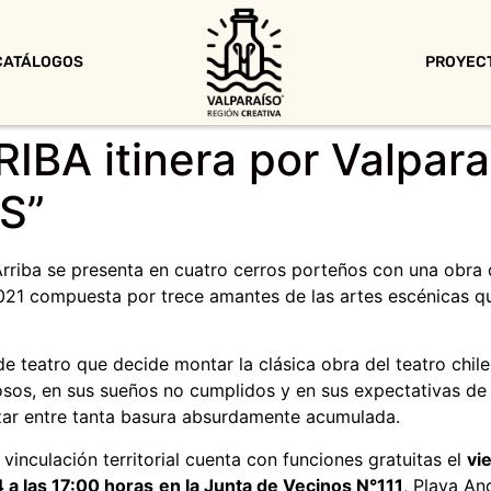
CATÁLOGOS
PROYEC
BA itinera por Valpara
S”
 Arriba se presenta en cuatro cerros porteños con una obr
021 compuesta por trece amantes de las artes escénicas qu
e teatro que decide montar la clásica obra del teatro chile
sos, en sus sueños no cumplidos y en sus expectativas de 
nzar entre tanta basura absurdamente acumulada.
inculación territorial cuenta con funciones gratuitas el
vi
 a las 17:00 horas
en la Junta de Vecinos N°111
, Playa An