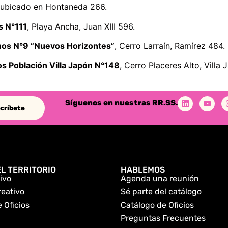
 ubicado en Hontaneda 266.
s N°111
, Playa Ancha, Juan XIII 596.
nos N°9 “Nuevos Horizontes”
, Cerro Larraín, Ramírez 484.
os Población Villa Japón N°148
, Cerro Placeres Alto, Villa
Síguenos en nuestras RR.SS.
críbete
L TERRITORIO
HABLEMOS
ivo
Agenda una reunión
reativo
Sé parte del catálogo
 Oficios
Catálogo de Oficios
Preguntas Frecuentes