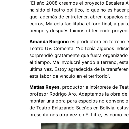
“El año 2008 creamos el proyecto Escalera Ar
ha sido el teatro político, lo que no es hacer
que, además de entretener, abren espacios de
cerros, Marcela facilitaba el foro final, a p
tiempo y después fuimos obteniendo proyect
Amanda Borgoño
es productora en terreno en
Teatro UV. Comenta: “Yo tenía algunos indicio
sorprendió gratamente que fuera organizado p
el tiempo. Me involucré yendo a terreno, est
última vez. Estoy agradecida de la transfere
esta labor de vínculo en el territorio”.
Matías Reyes
, productor e intérprete de Tea
profesor Rodrigo Aro. Adaptamos la obra de I
montar una obra para espacios no convencional
de Teatro Enlazando Sueños en Bolivia, estuv
presentarnos otra vez en El Litre, es como cer