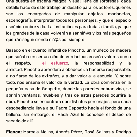
Una puesta en escena mágica, visual, llena de sorpresas, cada
detalle hace de este trabajo un desafío para los actores, quienes
son los encargados de manipular objetos, marionetas,
escenografía, interpretar todos los personajes, y que el espacio
escénico cobre vida. La invitación es para toda la familia, ya que
los grandes de la casa volverán a ser niñ@s y los más pequeños
querrán seguir siendo niñ@s por siempre.
Basado en el cuento infantil de Pinocho
,
un muñeco de madera
que soñaba en ser un niño de verdad,nos enseña valores como
el respeto
,
el esfuerzo
, la responsabilidad y la
amistad. Pinocho aprenderá a obedecer, a hacerse responsable,
a no fiarse de los extraños, y a dar valor a la escuela. Y, sobre
todo, nos enseña el valor de la verdad. La obra comienza en la
pequeña casa de Geppetto, donde las paredes cobran vida, se
abrirán ventanas, muebles y tras de estas paredes ocurrirá la
obra, Pinocho se encontrará con distintos personajes, pero cada
desobediencia lleva a su Padre Geppetto hacia el fondo de una
ballena, sin embargo, el Hada Azul le concede el deseo de
sacarlo de allí.
Elenco:
Marcela Molina, Andrés Pérez, José Salinas y Rodrigo