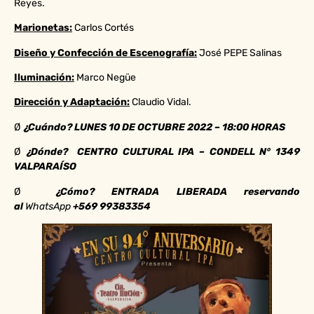
Reyes.
Marionetas:
Carlos Cortés
Diseño y Confección de Escenografía:
José PEPE Salinas
Iluminación:
Marco Negüe
Dirección y Adaptación:
Claudio Vidal.
Ø
¿Cuándo?
LUNES
10 DE OCTUBRE 2022 – 18:00 HORAS
Ø
¿Dónde?
CENTRO CULTURAL IPA – CONDELL N° 1349
VALPARAÍSO
Ø
¿Cómo? ENTRADA LIBERADA reservando
al
WhatsApp
+569 99383354