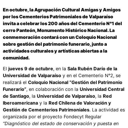
En octubre, la
Agrupación Cultural Amigas y Amigos
por los Cementerios Patrimoniales de Valparaíso
invita a celebrar los
200 años del Cementerio N°1 del
cerro Panteón
, Monumento Histórico Nacional. La
conmemoración contará con un
Coloquio Nacional
sobre gestión del patrimonio funerario
, junto a
actividades culturales y artísticas abiertas a la
comunidad.
El
jueves 9 de octubre
, en la
Sala Rubén Darío de la
Universidad de Valparaíso
y en el Cementerio N°2, se
realizará el
Coloquio Nacional “Gestión del Patrimonio
Funerario”
, en colaboración con la
Universidad Central
de Santiago
, la
Universidad de Valparaíso
, la
Red
Iberoamericana
y la
Red Chilena de Valoración y
Gestión de Cementerios Patrimoniales
. La actividad es
organizada por el proyecto Fondecyt Regular
“Diagnóstico del estado de conservación y puesta en