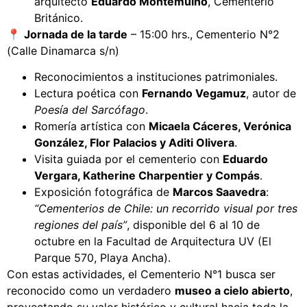
arquitecto
Eduardo Montemuiño
, Cementerio
Británico.
📍
Jornada de la tarde
– 15:00 hrs., Cementerio N°2
(Calle Dinamarca s/n)
Reconocimientos a instituciones patrimoniales.
Lectura poética con
Fernando Vegamuz
, autor de
Poesía del Sarcófago
.
Romería artística con
Micaela Cáceres, Verónica
González, Flor Palacios y Aditi Olivera
.
Visita guiada por el cementerio con
Eduardo
Vergara, Katherine Charpentier y Compás
.
Exposición fotográfica de
Marcos Saavedra
:
“Cementerios de Chile: un recorrido visual por tres
regiones del país”
, disponible del 6 al 10 de
octubre en la Facultad de Arquitectura UV (El
Parque 570, Playa Ancha).
Con estas actividades, el Cementerio N°1 busca ser
reconocido como un verdadero
museo a cielo abierto
,