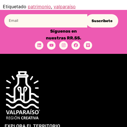
Etiquetado
patrimonio
,
valparaíso
Suscríbete
Síguenos en
nuestras RR.SS.
EXPLORA EL TERRITORIO