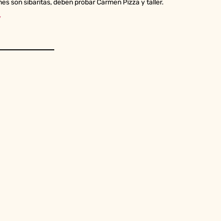
es son sibaritas, deben probar Carmen Pizza y taller.
/