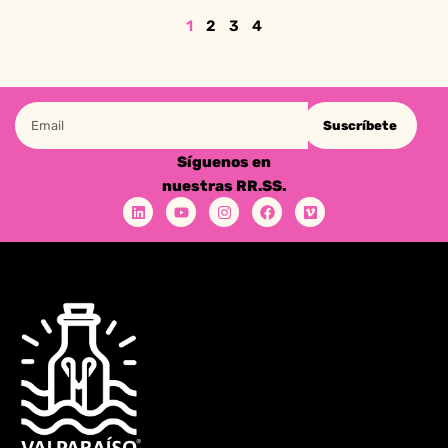
1
2
3
4
Suscríbete
Síguenos en
nuestras RR.SS.