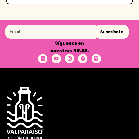
Suscríbete
Síguenos en
nuestras RR.SS.