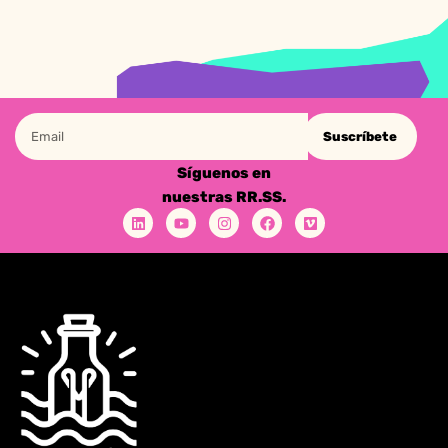
Suscríbete
Síguenos en
nuestras RR.SS.