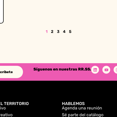
1
2
3
4
5
Síguenos en nuestras RR.SS.
críbete
L TERRITORIO
HABLEMOS
ivo
Agenda una reunión
reativo
Sé parte del catálogo