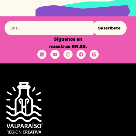
Suscríbete
Síguenos en
nuestras RR.SS.