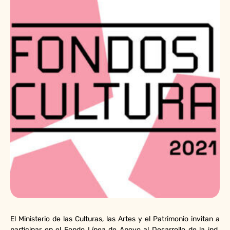
El Ministerio de las Culturas, las Artes y el Patrimonio invitan a
participar en el Fondo Línea de Apoyo al Desarrollo de la ind.