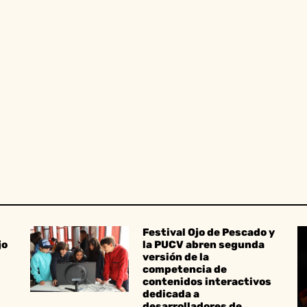
Festival Ojo de Pescado y
jo
la PUCV abren segunda
versión de la
competencia de
contenidos interactivos
dedicada a
desarrolladores de