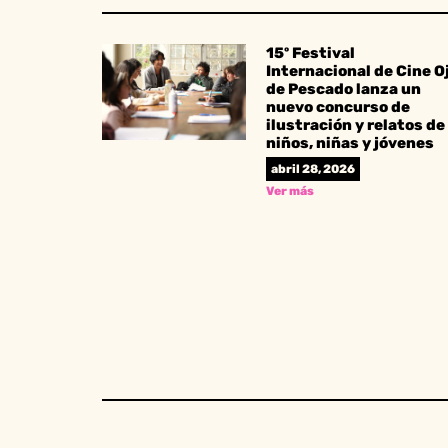
15º Festival
Internacional de Cine O
de Pescado lanza un
nuevo concurso de
ilustración y relatos de
niños, niñas y jóvenes
abril 28, 2026
Ver más