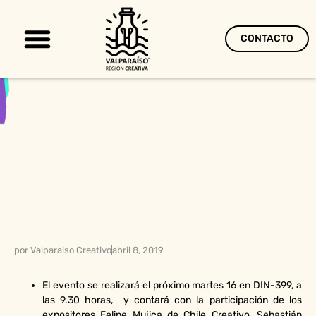
CONTACTO
Territorio Creativo
por
Valparaiso Creativo
abril 8, 2019
El evento se realizará el próximo martes 16 en DIN-399, a
las 9.30 horas, y contará con la participación de los
expositores Felipe Mujica de Chile Creativo, Sebastián