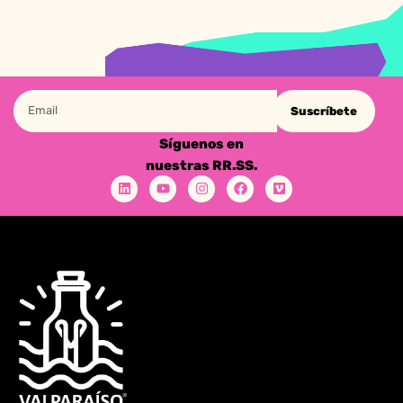
Suscríbete
Síguenos en
nuestras RR.SS.