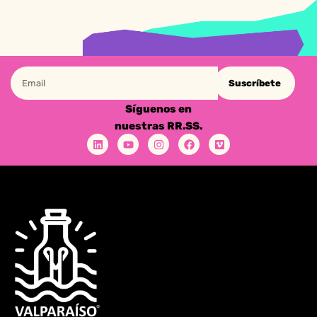
Suscríbete
Síguenos en
nuestras RR.SS.