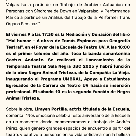
Valparaíso a partir de un Trabajo de Archivo; Actuación en
Personas con Síndrome de Down en Valparaíso; y Performance
Marica a partir de un Análisis del Trabajo de la Performer Trans
Organa Feminazi”.
El viernes 9 a las 17:30 es la Mediación y Donación del libro
“Mal humor – 6 obras de Tomás Espinoza para Geografía
Teatral”,
en el Foyer de la Escuela de Teatro UV. A las 18:00
es el primer teloneo del año, toca la banda sanantonina
Cactus Andante. Se realizará el Lanzamiento de la
Temporada Teatral Sala Negra JBC 2025 y habrá función
de la obra Negro Animal Tristeza, de la Compañía La Vieja,
inaugurando el Programa UMBRAL, Apoyo a Estudiantes
Egresados de la Carrera de Teatro UV hacia su inserción
profesional.
El sábado 10 es la segunda función de Negro
Animal Tristeza.
Sobre la obra,
Lirayen Portilla, actriz titulada de la Escuela
,
comenta: “Nos emociona celebrar este aniversario de la Escuela
en un momento donde conmemoramos el trabajo de Andrés
Pérez, quien generó grandes espacios de encuentro a partir del
teatro, y cautivó a personas en su vida cotidiana con la belleza