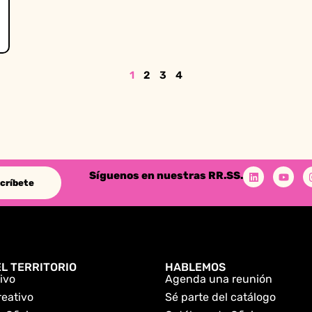
1
2
3
4
Síguenos en nuestras RR.SS.
críbete
L TERRITORIO
HABLEMOS
ivo
Agenda una reunión
reativo
Sé parte del catálogo