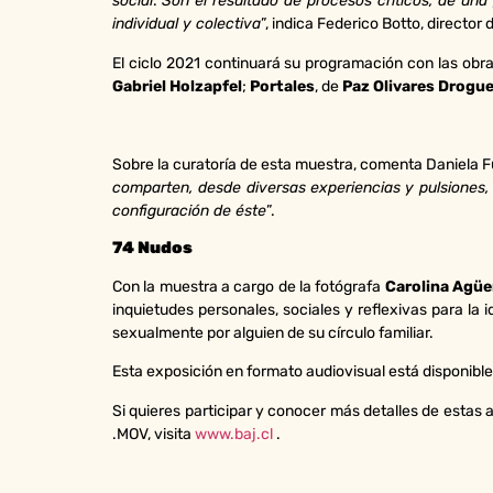
social
.
Son el resultado de procesos críticos, de una
individual y colectiva
”, indica Federico Botto, director 
El ciclo 2021 continuará su programación con las obr
Gabriel Holzapfel
;
Portales
, de
Paz Olivares Drogu
Sobre la curatoría de esta muestra, comenta Daniela 
comparten, desde diversas experiencias y pulsiones, 
configuración de éste
”.
74 Nudos
Con la muestra a cargo de la fotógrafa
Carolina Agüe
inquietudes personales, sociales y reflexivas para la 
sexualmente por alguien de su círculo familiar.
Esta exposición en formato audiovisual está disponible
Si quieres participar y conocer más detalles de estas
.MOV, visita
www.baj.cl
.