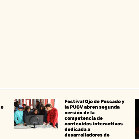
Festival Ojo de Pescado y
jo
la PUCV abren segunda
versión de la
competencia de
contenidos interactivos
dedicada a
desarrolladores de