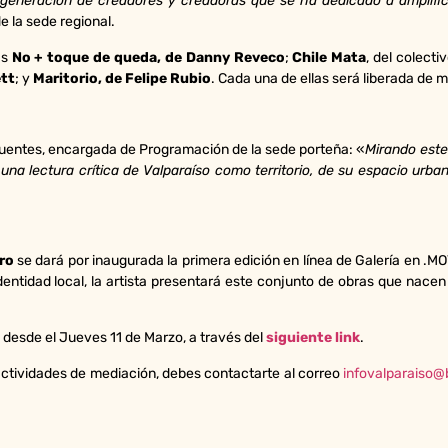
 generación de creadores y creadoras que se ha dedicado a amplifica
de la sede regional.
as
No + toque de queda, de Danny Reveco
;
Chile Mata
, del colecti
ett
; y
Maritorio, de Felipe Rubio
. Cada una de ellas será liberada de
Fuentes, encargada de Programación de la sede porteña: «
Mirando este
una lectura crítica de Valparaíso como territorio, de su espacio urba
ro
se dará por inaugurada la primera edición en línea de Galería en .MOV
identidad local, la artista presentará este conjunto de obras que nacen 
 desde el Jueves 11 de Marzo, a través del
siguiente link
.
 actividades de mediación, debes contactarte al correo
infovalparaiso@b