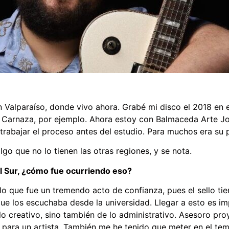
 Valparaíso, donde vivo ahora. Grabé mi disco el 2018 en e
 Carnaza, por ejemplo. Ahora estoy con Balmaceda Arte J
trabajar el proceso antes del estudio. Para muchos era s
lgo que no lo tienen las otras regiones, y se nota.
l Sur, ¿cómo fue ocurriendo eso?
, lo que fue un tremendo acto de confianza, pues el sello t
e los escuchaba desde la universidad. Llegar a esto es im
o creativo, sino también de lo administrativo. Asesoro pro
o para un artista. También me he tenido que meter en el tema