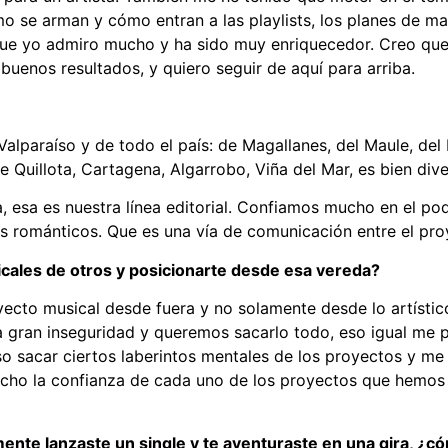
 se arman y cómo entran a las playlists, los planes de ma
que yo admiro mucho y ha sido muy enriquecedor. Creo q
buenos resultados, y quiero seguir de aquí para arriba.
lparaíso y de todo el país: de Magallanes, del Maule, del 
 Quillota, Cartagena, Algarrobo, Viña del Mar, es bien dive
 esa es nuestra línea editorial. Confiamos mucho en el pode
 románticos. Que es una vía de comunicación entre el proye
icales de otros y posicionarte desde esa vereda?
oyecto musical desde fuera y no solamente desde lo artísti
na gran inseguridad y queremos sacarlo todo, eso igual me 
so sacar ciertos laberintos mentales de los proyectos y me l
cho la confianza de cada uno de los proyectos que hemos 
mente lanzaste un single y te aventuraste en una gira, ¿c