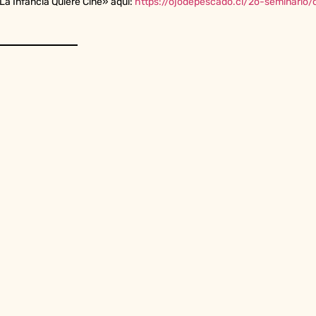
“La Infancia Quiere Cine» aquí:
https://ojodepescado.cl/2o-seminario/