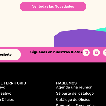
Ver todas las Novedades
Síguenos en nuestras RR.SS.
críbete
L TERRITORIO
HABLEMOS
ivo
Agenda una reunión
reativo
Sé parte del catálogo
 Oficios
Catálogo de Oficios
Preguntas Frecuentes