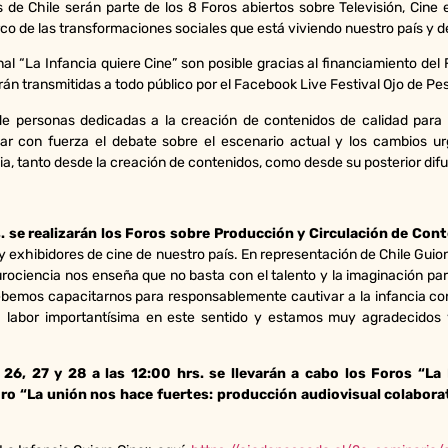
 de Chile serán parte de los 8 Foros abiertos sobre Televisión, Cine 
 de las transformaciones sociales que está viviendo nuestro país y de
onal “La Infancia quiere Cine” son posible gracias al financiamiento d
serán transmitidas a todo público por el Facebook Live Festival Ojo de P
e personas dedicadas a la creación de contenidos de calidad para n
sar con fuerza el debate sobre el escenario actual y los cambios urg
a, tanto desde la creación de contenidos, como desde su posterior difus
s. se realizarán los Foros sobre Producción y Circulación de Con
s y exhibidores de cine de nuestro país. En representación de Chile Guion
rociencia nos enseña que no basta con el talento y la imaginación para
 Debemos capacitarnos para responsablemente cautivar a la infancia con
a labor importantísima en este sentido y estamos muy agradecidos
 26, 27 y 28 a las 12:00 hrs. se llevarán a cabo los Foros “La
 Foro “La unión nos hace fuertes: producción audiovisual colabora