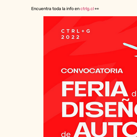
Encuentra toda la info en
ctrlg.cl
👀