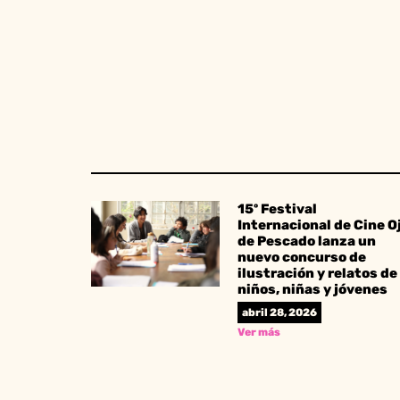
15º Festival
Internacional de Cine O
de Pescado lanza un
nuevo concurso de
ilustración y relatos de
niños, niñas y jóvenes
abril 28, 2026
Ver más