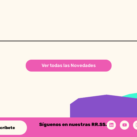
Ver todas las Novedades
Síguenos en nuestras RR.SS.
críbete