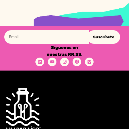
Suscríbete
Síguenos en
nuestras RR.SS.