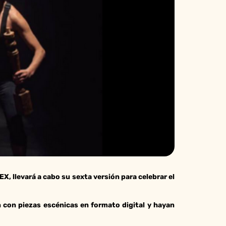
EX, llevará a cabo su sexta versión para celebrar el
n con piezas escénicas en formato digital y hayan