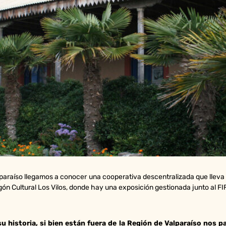
alparaíso llegamos a conocer una cooperativa descentralizada que llev
ón Cultural Los Vilos, donde hay una exposición gestionada junto al F
u historia, si bien están fuera de la Región de Valparaíso nos p