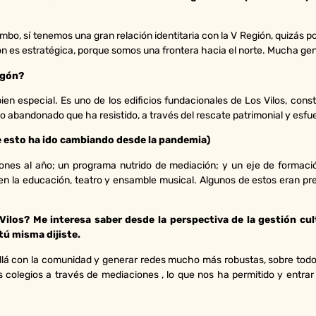
imbo, sí tenemos una gran relación identitaria con la V Región, quizás
ión es estratégica, porque somos una frontera hacia el norte. Mucha gen
egón?
bien especial. Es uno de los edificios fundacionales de Los Vilos, con
o abandonado que ha resistido, a través del rescate patrimonial y esfue
 esto ha ido cambiando desde la pandemia)
ones al año; un programa nutrido de mediación; y un eje de formaci
en la educación, teatro y ensamble musical. Algunos de estos eran pr
ilos? Me interesa saber desde la perspectiva de la gestión cult
ú misma dijiste.
allá con la comunidad y generar redes mucho más robustas, sobre tod
s colegios a través de mediaciones , lo que nos ha permitido y entra