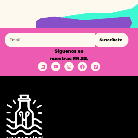
Suscríbete
Síguenos en
nuestras RR.SS.