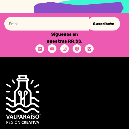
Suscríbete
Síguenos en
nuestras RR.SS.