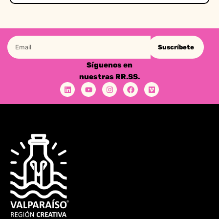
Suscríbete
Síguenos en
nuestras RR.SS.