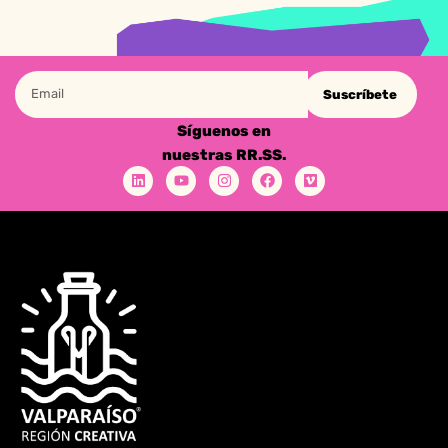
Suscríbete
Síguenos en
nuestras RR.SS.