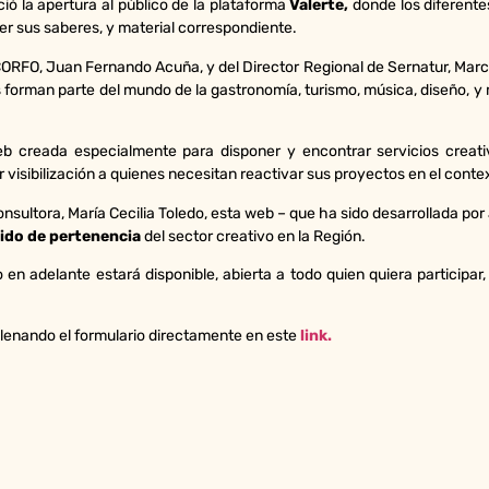
ció la apertura al público de la plataforma
Valerte,
donde los diferente
ner sus saberes, y material correspondiente.
CORFO, Juan Fernando Acuña, y del Director Regional de Sernatur, Marcel
es forman parte del mundo de la gastronomía, turismo, música, diseño, 
b creada especialmente para disponer y encontrar servicios creati
visibilización a quienes necesitan reactivar sus proyectos en el conte
onsultora, María Cecilia Toledo, esta web – que ha sido desarrollada por 
ido de pertenencia
del sector creativo en la Región.
o en adelante estará disponible, abierta a todo quien quiera participar
llenando el formulario directamente en este
link.