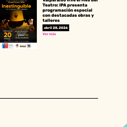
Valparaíso vive el Mes del
Teatro: IPA presenta
programación especial
con destacadas obras y
talleres
abril 28, 2026
Ver más