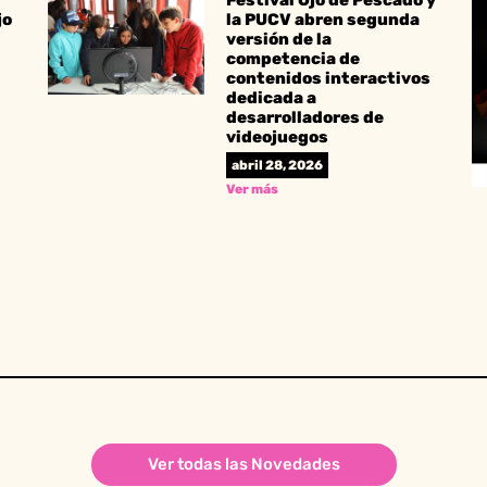
Festival Ojo de Pescado y
jo
la PUCV abren segunda
versión de la
competencia de
contenidos interactivos
dedicada a
desarrolladores de
videojuegos
abril 28, 2026
Ver más
Ver todas las Novedades