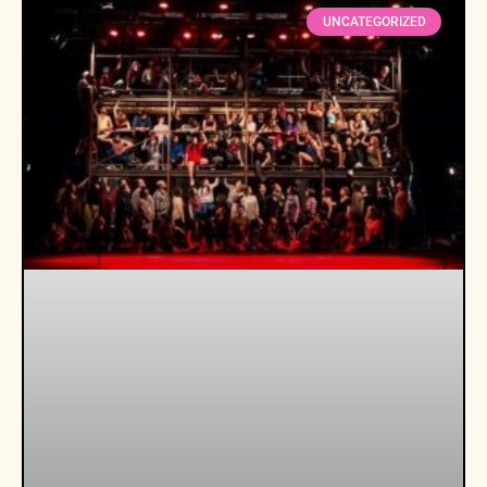
UNCATEGORIZED