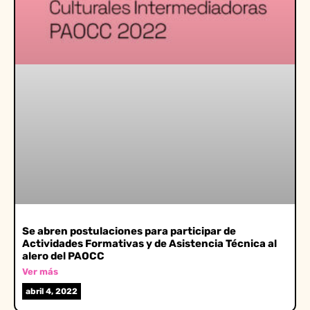
Se abren postulaciones para participar de
Actividades Formativas y de Asistencia Técnica al
alero del PAOCC
Ver más
abril 4, 2022