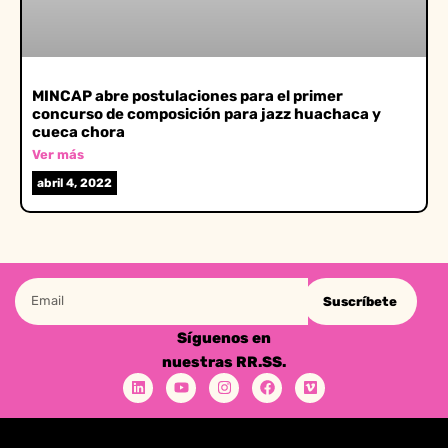
MINCAP abre postulaciones para el primer
concurso de composición para jazz huachaca y
cueca chora
Ver más
abril 4, 2022
Suscríbete
Síguenos en
nuestras RR.SS.