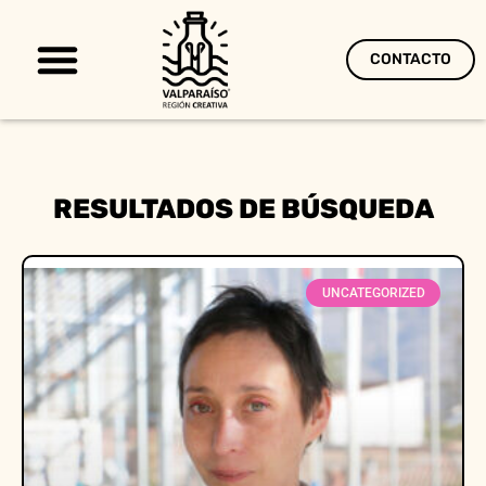
CONTACTO
Territorio Creativo
RESULTADOS DE BÚSQUEDA
UNCATEGORIZED