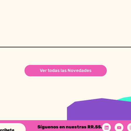
Ver todas las Novedades
Síguenos en nuestras RR.SS.
críbete