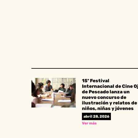
15º Festival
Internacional de Cine O
de Pescado lanza un
nuevo concurso de
ilustración y relatos de
niños, niñas y jóvenes
abril 28, 2026
Ver más