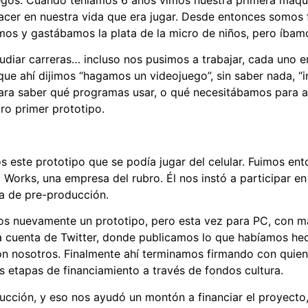
er en nuestra vida que era jugar. Desde entonces somos f
amos y gastábamos la plata de la micro de niños, pero íba
udiar carreras… incluso nos pusimos a trabajar, cada uno e
 que ahí dijimos “hagamos un videojuego”, sin saber nada,
para saber qué programas usar, o qué necesitábamos para a
o primer prototipo.
este prototipo que se podía jugar del celular. Fuimos en
l Works, una empresa del rubro. Él nos instó a participar e
a de pre-producción.
s nuevamente un prototipo, pero esta vez para PC, con má
a cuenta de Twitter, donde publicamos lo que habíamos hec
con nosotros. Finalmente ahí terminamos firmando con quien
s etapas de financiamiento a través de fondos cultura.
ión, y eso nos ayudó un montón a financiar el proyecto, 