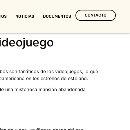
CONTACTO
TOS
NOTICIAS
DOCUMENTOS
videojuego
bos son fanáticos de los videojuegos, lo que
inoamericano en los estrenos de este año.
s de una misteriosa mansión abandonada
a de video, un flipper, desde ahí nos