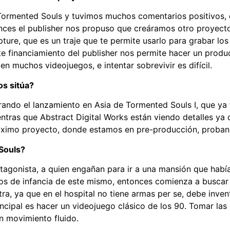
e Tormented Souls y tuvimos muchos comentarios positivos
tonces el publisher nos propuso que creáramos otro proyec
ure, que es un traje que te permite usarlo para grabar lo
te financiamiento del publisher nos permite hacer un prod
n muchos videojuegos, e intentar sobrevivir es difícil.
os sitúa?
rando el lanzamiento en Asia de Tormented Souls I, que ya
ntras que Abstract Digital Works están viendo detalles ya
óximo proyecto, donde estamos en pre-producción, proband
 Souls?
agonista, a quien engañan para ir a una mansión que habían
dos de infancia de este mismo, entonces comienza a busca
ra, ya que en el hospital no tiene armas per se, debe inve
ncipal es hacer un videojuego clásico de los 90. Tomar las 
 movimiento fluido.