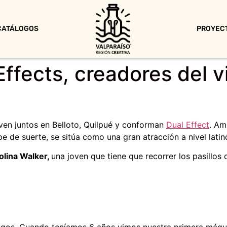
CATÁLOGOS
PROYEC
Effects, creadores del 
en juntos en Belloto, Quilpué y conforman
Dual Effect
. Am
pe de suerte, se sitúa como una gran atracción a nivel lat
olina Walker,
una joven que tiene que recorrer los pasillo
egos. Cuando teníamos 6 años vimos nuestra primera máquin