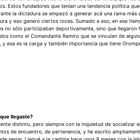
s. Estos fundadores que tenían una tendencia política que 
rante la dictadura se empezó a generar acá una rama más c
ura y eso generó ciertos roces. Sumado a eso, en ese tiem
es no sólo participaban deportivamente, sino que llegaron h
ocidos como el Comandante Ramiro que se vinculan de algun
, y esa es la carga y también importancia que tiene Orompe
que llegaste?
e distinto, pero siempre con la inquietud de socializar el
ntos de encuentro, de pertenencia, y he escrito ampliament
ede negar. Llegué a la cantina hace unos 8 meses con la in