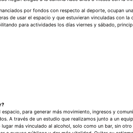
n financiados por fondos con respecto al deporte, ocupan un
as de usar el espacio y que estuvieran vinculadas con la 
ilitando para actividades los días viernes y sábado, princ
r?
el espacio, para generar más movimiento, ingresos y comu
os. A través de un estudio que realizamos junto a un equip
 lugar más vinculado al alcohol, solo como un bar, sin otr
tar a nuevos públicos y dar más vitalidad. Quitar su estig