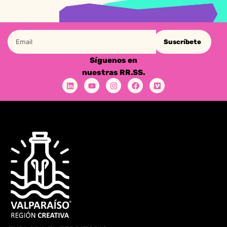
Suscríbete
Síguenos en
nuestras RR.SS.