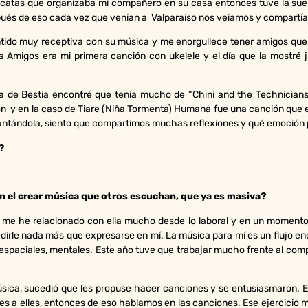
 tocatas que organizaba mi compañero en su casa entonces tuve la su
espués de eso cada vez que venían a Valparaiso nos veíamos y compart
ido muy receptiva con su música y me enorgullece tener amigos que m
 Amigos era mi primera canción con ukelele y el día que la mostré ju
a de Bestia encontré que tenía mucho de “Chini and the Technician
lmón y en la caso de Tiare (Niña Tormenta) Humana fue una canción qu
ándola, siento que compartimos muchas reflexiones y qué emoción p
?
on el crear música que otros escuchan, que ya es masiva?
o me he relacionado con ella mucho desde lo laboral y en un momento
irle nada más que expresarse en mí. La música para mí es un flujo ene
, espaciales, mentales. Este año tuve que trabajar mucho frente al com
sica, sucedió que les propuse hacer canciones y se entusiasmaron. Er
stes a elles, entonces de eso hablamos en las canciones. Ese ejercicio 