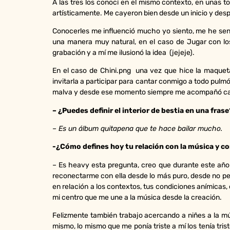
A las tres los conocí en el mismo contexto, en unas
artísticamente. Me cayeron bien desde un inicio y d
Conocerles me influenció mucho yo siento, me he sent
una manera muy natural, en el caso de Jugar con los
grabación y a mí me ilusionó la idea (jejeje).
En el caso de Chini.png una vez que hice la maquet
invitarla a participar para cantar conmigo a todo pu
malva y desde ese momento siempre me acompañó cant
– ¿Puedes definir el interior de bestia en una frase
– Es un álbum quitapena que te hace bailar mucho.
-¿Cómo defines hoy tu relación con la música y c
– Es heavy esta pregunta, creo que durante este añ
reconectarme con ella desde lo más puro, desde no ped
en relación a los contextos, tus condiciones anímicas
mi centro que me une a la música desde la creación.
Felizmente también trabajo acercando a niñes a la mú
mismo, lo mismo que me ponía triste a mí los tenía tri