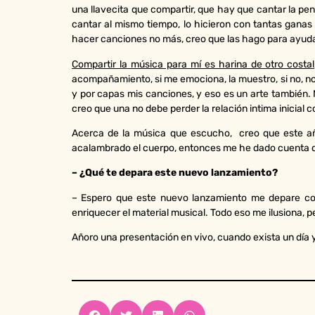
una llavecita que compartir, que hay que cantar la pen
cantar al mismo tiempo, lo hicieron con tantas gana
hacer canciones no más, creo que las hago para ayud
Compartir la música para mí es harina de otro costa
acompañamiento, si me emociona, la muestro, si no, no.
y por capas mis canciones, y eso es un arte también
creo que una no debe perder la relación intima inicial c
Acerca de la música que escucho, creo que este año
acalambrado el cuerpo, entonces me he dado cuenta que
– ¿Qué te depara este nuevo lanzamiento?
– Espero que este nuevo lanzamiento me depare con
enriquecer el material musical. Todo eso me ilusiona,
Añoro una presentación en vivo, cuando exista un día y