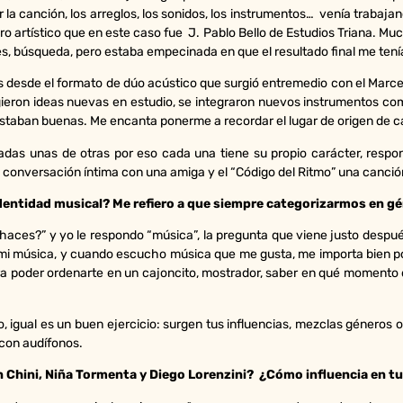
a canción, los arreglos, los sonidos, los instrumentos… venía trabaj
o artístico que en este caso fue J. Pablo Bello de Estudios Triana. Mu
nes, búsqueda, pero estaba empecinada en que el resultado final me tení
s desde el formato de dúo acústico que surgió entremedio con el Marce
eron ideas nuevas en estudio, se integraron nuevos instrumentos como 
 estaban buenas. Me encanta ponerme a recordar el lugar de origen de c
adas unas de otras por eso cada una tiene su propio carácter, respon
onversación íntima con una amiga y el “Código del Ritmo” una canción
identidad musical? Me refiero a que siempre categorizarmos en g
aces?” y yo le respondo “música”, la pregunta que viene justo despué
mi música, y cuando escucho música que me gusta, me importa bien poc
a poder ordenarte en un cajoncito, mostrador, saber en qué momento de
o, igual es un buen ejercicio: surgen tus influencias, mezclas géneros
 con audífonos.
n Chini, Niña Tormenta y Diego Lorenzini? ¿Cómo influencia en tu