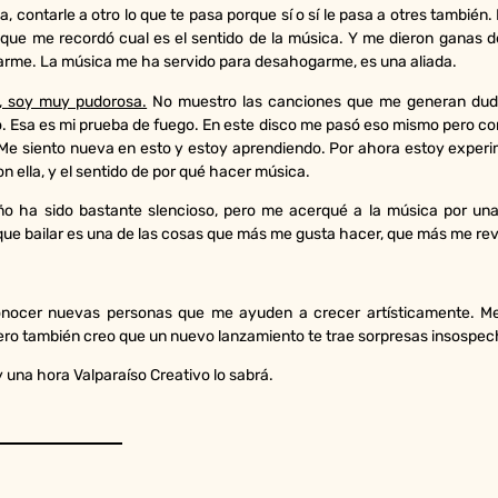
a, contarle a otro lo que te pasa porque sí o sí le pasa a otres tamb
s que me recordó cual es el sentido de la música. Y me dieron ganas
arme. La música me ha servido para desahogarme, es una aliada.
l, soy muy pudorosa.
No muestro las canciones que me generan dudas
 Esa es mi prueba de fuego. En este disco me pasó eso mismo pero con 
. Me siento nueva en esto y estoy aprendiendo. Por ahora estoy expe
on ella, y el sentido de por qué hacer música.
 ha sido bastante slencioso, pero me acerqué a la música por una n
 bailar es una de las cosas que más me gusta hacer, que más me revit
ocer nuevas personas que me ayuden a crecer artísticamente. Me e
 pero también creo que un nuevo lanzamiento te trae sorpresas insospe
 una hora Valparaíso Creativo lo sabrá.