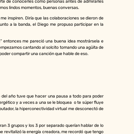
erte de conocerles como personas antes de admirarles
íamos lindos momentos, buenas conversas.
e inspiren. Diría que las colaboraciones se dieron de
nto a la banda, el Diego me propuso participar en la
s” entonces me pareció una buena idea mostrársela e
e empezamos cantando al solcito tomando una agüita de
oder compartir una canción que hable de eso.
 del año tuve que hacer una pausa a todo para poder
rgético y a veces a una se le bloquea o te súper fluye
putador, la hiperconectividad virtual me desconectó de
an 3 grupos y los 3 por separado querían hablar de lo
me revitalizó la energía creadora, me recordó que tengo