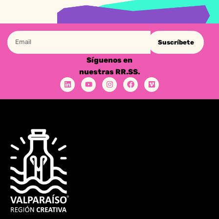
Suscríbete
Síguenos en
nuestras RR.SS.