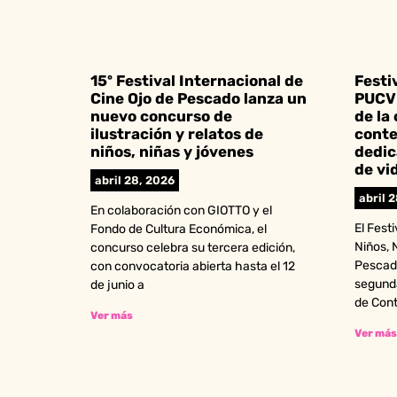
15º Festival Internacional de
Festi
Cine Ojo de Pescado lanza un
PUCV 
nuevo concurso de
de la
ilustración y relatos de
conte
niños, niñas y jóvenes
dedic
de vi
abril 28, 2026
abril 
En colaboración con GIOTTO y el
El Fest
Fondo de Cultura Económica, el
Niños, 
concurso celebra su tercera edición,
Pescado
con convocatoria abierta hasta el 12
segund
de junio a
de Con
Ver más
Ver más