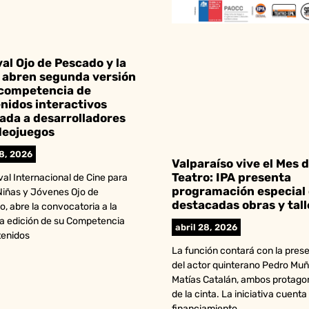
val Ojo de Pescado y la
abren segunda versión
 competencia de
nidos interactivos
ada a desarrolladores
deojuegos
28, 2026
Valparaíso vive el Mes d
Teatro: IPA presenta
ival Internacional de Cine para
programación especial
Niñas y Jóvenes Ojo de
destacadas obras y tall
, abre la convocatoria a la
a edición de su Competencia
abril 28, 2026
tenidos
La función contará con la pres
del actor quinterano Pedro Muñ
Matías Catalán, ambos protago
de la cinta. La iniciativa cuenta
financiamiento